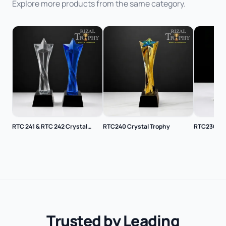
Explore more products from the same category.
RTC 241 & RTC 242 Crystal
RTC240 Crystal Trophy
RTC236 Cry
Trophy
Trusted by Leading