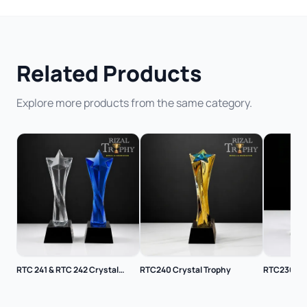
Related Products
Explore more products from the same category.
RTC 241 & RTC 242 Crystal
RTC240 Crystal Trophy
RTC236 Cry
Trophy