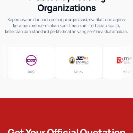
Organizations
Kepercayaan daripada pelbagai organisasi, syarikat dan agensi
kerajaan mencerminkan komitmen kami terhadap kualiti,
ketelitian dan standard perkhidmatan yang sentiasa diutamakan.
DAG
UNIKL
MSU
Get Your Official Quotation