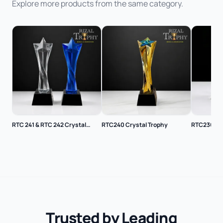
Explore more products from the same category.
RTC 241 & RTC 242 Crystal
RTC240 Crystal Trophy
RTC236 Cry
Trophy
Trusted by Leading