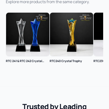
Explore more products from the same category.
RTC 241 & RTC 242 Crystal
RTC240 Crystal Trophy
RTC236 Cry
Trophy
Trusted by Leading