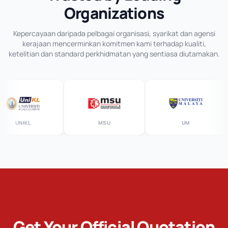
Organizations
Kepercayaan daripada pelbagai organisasi, syarikat dan agensi
kerajaan mencerminkan komitmen kami terhadap kualiti,
ketelitian dan standard perkhidmatan yang sentiasa diutamakan.
UNIKL
MSU
UM
Get Your Official Quotation