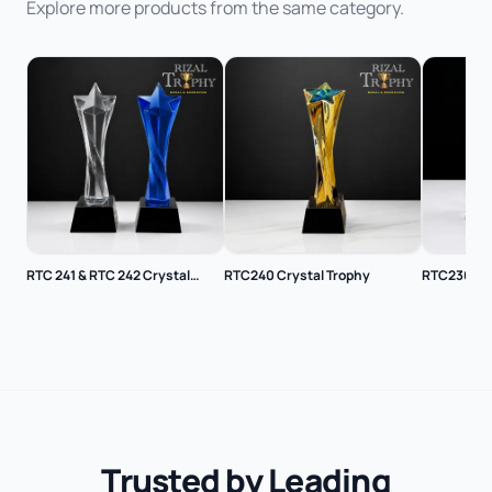
Explore more products from the same category.
RTC 241 & RTC 242 Crystal
RTC240 Crystal Trophy
RTC236 Cry
Trophy
Trusted by Leading