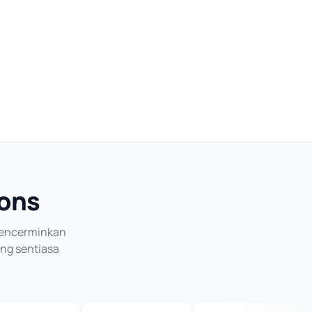
ions
 mencerminkan
ang sentiasa