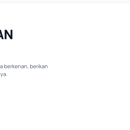
AN
da berkenan, berikan
ya.