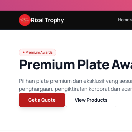
Rizal Trophy
Home
M
Premium Awards
Premium Plate Aw
Pilihan plate premium dan eksklusif yang sesua
penghargaan, pengiktirafan korporat dan aca
Get a Quote
View Products