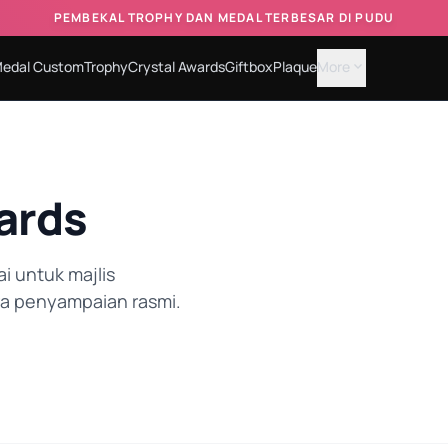
PEMBEKAL TROPHY DAN MEDAL TERBESAR DI PUDU
edal Custom
Trophy
Crystal Awards
Giftbox
Plaque
More
expand_more
ards
i untuk majlis
ra penyampaian rasmi.