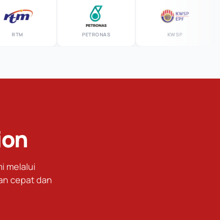
PETRONAS
KWSP
M
ion
 melalui
an cepat dan