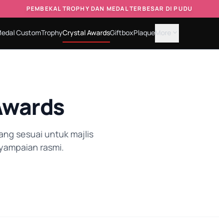
PEMBEKAL TROPHY DAN MEDAL TERBESAR DI PUDU
edal Custom
Trophy
Crystal Awards
Giftbox
Plaque
More
expand_more
Awards
ang sesuai untuk majlis
yampaian rasmi.