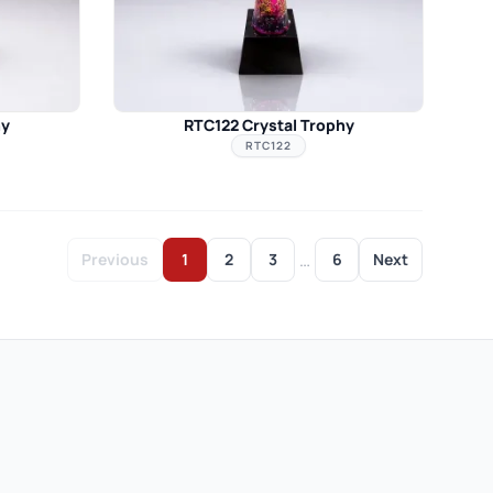
hy
RTC122 Crystal Trophy
RTC122
…
Previous
1
2
3
6
Next