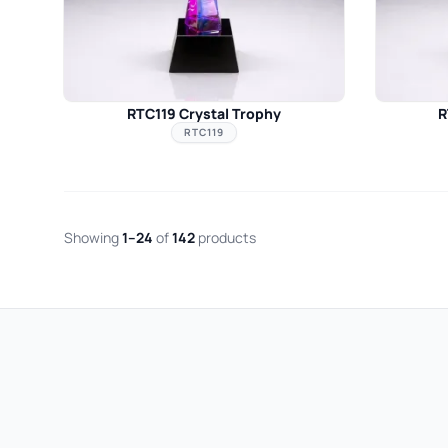
RTC119 Crystal Trophy
R
RTC119
Showing
1–24
of
142
products